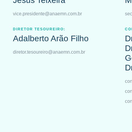
Jesus Teixeira
M
vice.presidente@anaemn.com.br
sec
DIRETOR TESOUREIRO:
CO
Adalberto Arão Filho
D
D
diretor.tesoureiro@anaemn.com.br
G
Dr
con
con
co