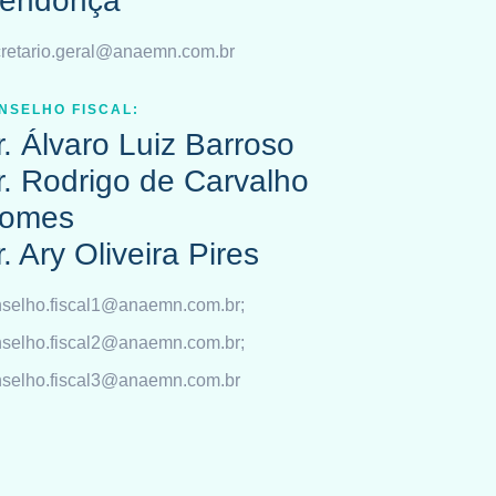
endonça
retario.geral@anaemn.com.br
NSELHO FISCAL:
r. Álvaro Luiz Barroso
r. Rodrigo de Carvalho
omes
. Ary Oliveira Pires
selho.fiscal1@anaemn.com.br;
selho.fiscal2@anaemn.com.br;
nselho.fiscal3@anaemn.com.br